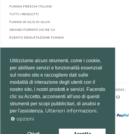
FUNGHI FRESCHI ITALIANI
TUTTI I PRODOTTI
FUNGHI IN OLIO DI OLIVA
GRANDI FORMATI HO RE CA
EVENTO DEGUSTAZIONE FUNGHI
DOWNLOAD
Utilizziamo alcuni strumenti, come i cookie,
per abilitare servizi e funzionalità essenziali
CATALOGO BORGOLAB
sul nostro sito e raccogliere dati sulle
modalità di interazione degli utenti con il
nostro sito, i nostri prodotti e servizi. Facendo
© 2026 BORGOLAB SRL SOCIO UNICO - VIA CAMPO FORTUNA 1/B - 43043 ,
clic su Accetto, acconsenti all'uso di questi
BORGOTARO (PARMA) - P.IVA:02643090349 -
+39 0525 921132 -
strumenti per scopi pubblicitari, di analisi e
INFO@BORGOLAB.COM
per l'assistenza.
.
Ulteriori informazioni
opzioni