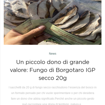
News
Un piccolo dono di grande
valore: Fungo di Borgotaro IGP
secco 20g
I sacchetti da 20 g di fungo secco racchiudono l’essenza del bosco in
un formato pensato per chi vuole sperimentare o per chi desidera
fare un dono che abbia significato.Perché anche un piccolo gesto
può raccontare una storia di territorio, natura e...