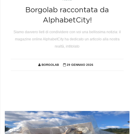
Borgolab raccontata da
AlphabetCity!
Siamo davvero lieti di condividere con voi una bellissima notizia: il
magazine online AlphabetCity ha dedicato un articolo alla nostra
realtà, intitolato
BORGOLAB
29 GENNAIO 2026