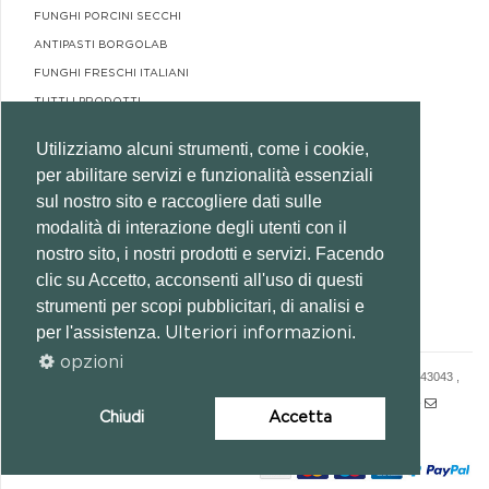
FUNGHI PORCINI SECCHI
ANTIPASTI BORGOLAB
FUNGHI FRESCHI ITALIANI
TUTTI I PRODOTTI
FUNGHI IN OLIO DI OLIVA
Utilizziamo alcuni strumenti, come i cookie,
GRANDI FORMATI HO RE CA
per abilitare servizi e funzionalità essenziali
EVENTO DEGUSTAZIONE FUNGHI
sul nostro sito e raccogliere dati sulle
modalità di interazione degli utenti con il
DOWNLOAD
nostro sito, i nostri prodotti e servizi. Facendo
clic su Accetto, acconsenti all'uso di questi
CATALOGO BORGOLAB
strumenti per scopi pubblicitari, di analisi e
per l'assistenza.
.
Ulteriori informazioni
opzioni
© 2026 BORGOLAB SRL SOCIO UNICO - VIA CAMPO FORTUNA 1/B - 43043 ,
BORGOTARO (PARMA) - P.IVA:02643090349 -
+39 0525 921132 -
Chiudi
Accetta
INFO@BORGOLAB.COM