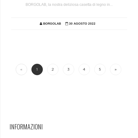
BORGOLAB, la nostra deliziosa casetta di legno in...
BORGOLAB
30 AGOSTO 2022
«
1
2
3
4
5
»
INFORMAZIONI